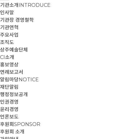
기관소개
INTRODUCE
인사말
기관장 경영철학
기관연혁
주요사업
조직도
상주예술단체
CI소개
홍보영상
연례보고서
알림마당
NOTICE
재단알림
행정정보공개
인권경영
윤리경영
언론보도
후원회
SPONSOR
후원회 소개