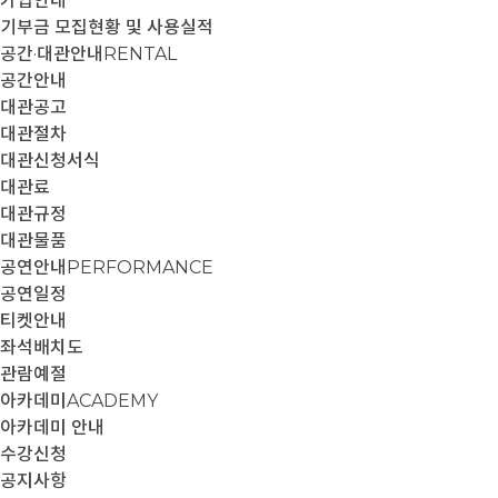
가입안내
기부금 모집현황 및 사용실적
공간·대관안내
RENTAL
공간안내
대관공고
대관절차
대관신청서식
대관료
대관규정
대관물품
공연안내
PERFORMANCE
공연일정
티켓안내
좌석배치도
관람예절
아카데미
ACADEMY
아카데미 안내
수강신청
공지사항