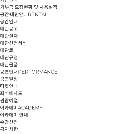
가입안내
기부금 모집현황 및 사용실적
공간·대관안내
RENTAL
공간안내
대관공고
대관절차
대관신청서식
대관료
대관규정
대관물품
공연안내
PERFORMANCE
공연일정
티켓안내
좌석배치도
관람예절
아카데미
ACADEMY
아카데미 안내
수강신청
공지사항