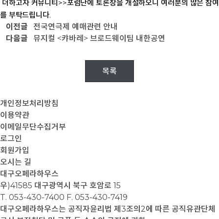
더하고자 커뮤니티>>포럼난에 토론장을 개설하오니 여러분의 많은 참여
를 부탁드립니
다.
이전글
전국연극제 예매관련 안내
다음글
뮤지컬 <캬바레> 브로드웨이팀 내한공연
목록
개인정보처리방침
이용약관
이메일무단수집거부
로그인
회원가입
오시는 길
대구오페라하우스
우)41585 대구광역시 북구 호암로 15
T. 053-430-7400
F. 053-430-7419
대구오페라하우스는 공직자윤리법 제3조의2에 따른 공직유관단체