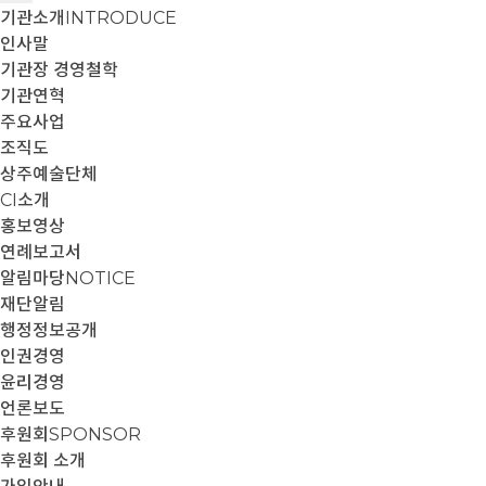
기관소개
INTRODUCE
인사말
기관장 경영철학
기관연혁
주요사업
조직도
상주예술단체
CI소개
홍보영상
연례보고서
알림마당
NOTICE
재단알림
행정정보공개
인권경영
윤리경영
언론보도
후원회
SPONSOR
후원회 소개