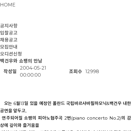
HOME
공지사항
입찰공고
채용공고
모집안내
오디션신청
백건우와 쇼팽의 만남
2004-05-21
작성일
조회수
12998
00:00:00
오는 6월13일 있을 예정인 폴란드 국립바르샤바필하모닉&백건우 내한
공연을 앞두
고,
연
주되어질 쇼팽의 피아노협주곡 2번(piano concerto No.2)의 
상에 깊이와 즐거움을