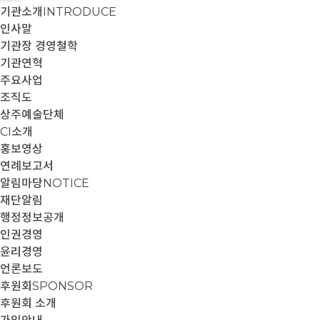
기관소개
INTRODUCE
인사말
기관장 경영철학
기관연혁
주요사업
조직도
상주예술단체
CI소개
홍보영상
연례보고서
알림마당
NOTICE
재단알림
행정정보공개
인권경영
윤리경영
언론보도
후원회
SPONSOR
후원회 소개