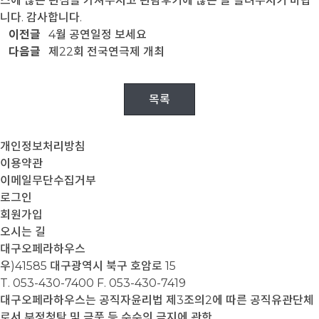
스에 많은 관심을 가져주시고 관람후기에 많은 글 올려주시기 바랍
니다. 감사합니다.
이전글
4월 공연일정 보세요
다음글
제22회 전국연극제 개최
목록
개인정보처리방침
이용약관
이메일무단수집거부
로그인
회원가입
오시는 길
대구오페라하우스
우)41585 대구광역시 북구 호암로 15
T. 053-430-7400
F. 053-430-7419
대구오페라하우스는 공직자윤리법 제3조의2에 따른 공직유관단체
로서 부정청탁 및 금품 등 수수의 금지에 관한