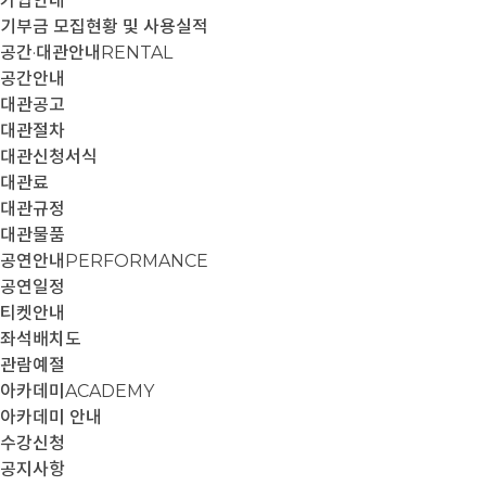
가입안내
기부금 모집현황 및 사용실적
공간·대관안내
RENTAL
공간안내
대관공고
대관절차
대관신청서식
대관료
대관규정
대관물품
공연안내
PERFORMANCE
공연일정
티켓안내
좌석배치도
관람예절
아카데미
ACADEMY
아카데미 안내
수강신청
공지사항