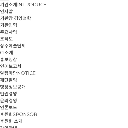
기관소개
INTRODUCE
인사말
기관장 경영철학
기관연혁
주요사업
조직도
상주예술단체
CI소개
홍보영상
연례보고서
알림마당
NOTICE
재단알림
행정정보공개
인권경영
윤리경영
언론보도
후원회
SPONSOR
후원회 소개