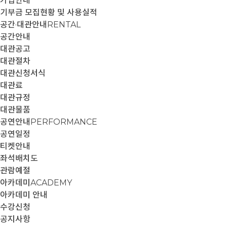
가입안내
기부금 모집현황 및 사용실적
공간·대관안내
RENTAL
공간안내
대관공고
대관절차
대관신청서식
대관료
대관규정
대관물품
공연안내
PERFORMANCE
공연일정
티켓안내
좌석배치도
관람예절
아카데미
ACADEMY
아카데미 안내
수강신청
공지사항