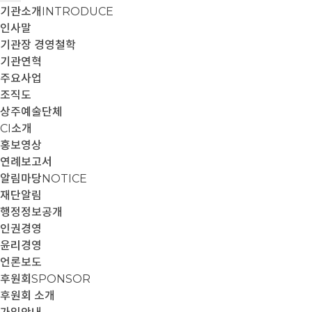
기관소개
INTRODUCE
인사말
기관장 경영철학
기관연혁
주요사업
조직도
상주예술단체
CI소개
홍보영상
연례보고서
알림마당
NOTICE
재단알림
행정정보공개
인권경영
윤리경영
언론보도
후원회
SPONSOR
후원회 소개