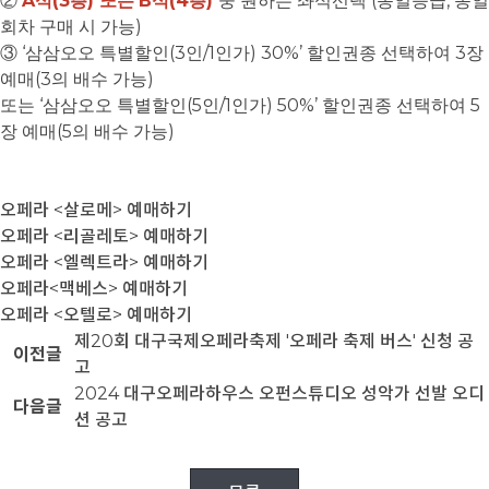
A
(3
)
B
(4
)
(
,
②
석
층
또는
석
층
중 원하는 좌석선택
동일등급
동일
)
회차 구매 시 가능
‘
(3
/1
) 30%’
3
③
삼삼오오 특별할인
인
인가
할인권종 선택하여
장
(3
)
예매
의 배수 가능
‘
(5
/1
) 50%’
5
또는
삼삼오오 특별할인
인
인가
할인권종 선택하여
(5
)
장 예매
의 배수 가능
오페라 <살로메> 예매하기
오페라 <리골레토> 예매하기
오페라 <엘렉트라> 예매하기
오페라<맥베스> 예매하기
오페라 <오텔로> 예매하기
제20회 대구국제오페라축제 '오페라 축제 버스' 신청 공
이전글
고
2024 대구오페라하우스 오펀스튜디오 성악가 선발 오디
다음글
션 공고