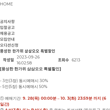
HOME
공지사항
입찰공고
채용공고
모집안내
오디션신청
풍성한 한가위 삼삼오오 특별할인
2023-09-26
작성일
조회수
6213
16:02:58
[
]
풍성한 한가위 삼삼오오 특별할인
- 3
(3
)
30%
인
장
동시예매시
- 5
(5
)
50%
인
장
동시예매시
:
9. 28(
) 00:00
10. 3(
) 23:59
(6
①
예매기간
목
분
–
화
분 까지
)
일간