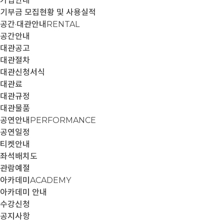
가입안내
기부금 모집현황 및 사용실적
공간·대관안내
RENTAL
공간안내
대관공고
대관절차
대관신청서식
대관료
대관규정
대관물품
공연안내
PERFORMANCE
공연일정
티켓안내
좌석배치도
관람예절
아카데미
ACADEMY
아카데미 안내
수강신청
공지사항