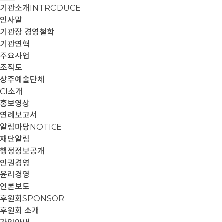
기관소개
INTRODUCE
인사말
기관장 경영철학
기관연혁
주요사업
조직도
상주예술단체
CI소개
홍보영상
연례보고서
알림마당
NOTICE
재단알림
행정정보공개
인권경영
윤리경영
언론보도
후원회
SPONSOR
후원회 소개