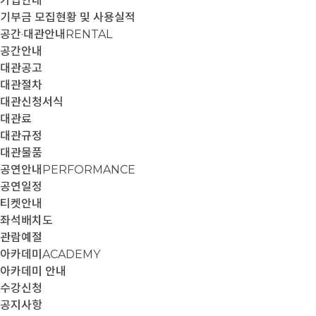
가입안내
기부금 모집현황 및 사용실적
공간·대관안내
RENTAL
공간안내
대관공고
대관절차
대관신청서식
대관료
대관규정
대관물품
공연안내
PERFORMANCE
공연일정
티켓안내
좌석배치도
관람예절
아카데미
ACADEMY
아카데미 안내
수강신청
공지사항