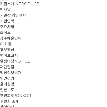
기관소개
INTRODUCE
인사말
기관장 경영철학
기관연혁
주요사업
조직도
상주예술단체
CI소개
홍보영상
연례보고서
알림마당
NOTICE
재단알림
행정정보공개
인권경영
윤리경영
언론보도
후원회
SPONSOR
후원회 소개