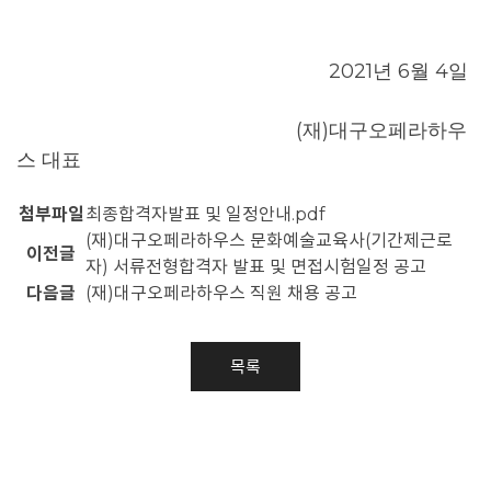
2021
6
4
년
월
일
(
)
재
대구오페라하우
스 대표
첨부파일
최종합격자발표 및 일정안내.pdf
(재)대구오페라하우스 문화예술교육사(기간제근로
이전글
자) 서류전형합격자 발표 및 면접시험일정 공고
다음글
(재)대구오페라하우스 직원 채용 공고
목록