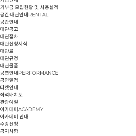
가입안내
기부금 모집현황 및 사용실적
공간·대관안내
RENTAL
공간안내
대관공고
대관절차
대관신청서식
대관료
대관규정
대관물품
공연안내
PERFORMANCE
공연일정
티켓안내
좌석배치도
관람예절
아카데미
ACADEMY
아카데미 안내
수강신청
공지사항