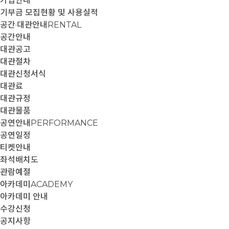
가입안내
기부금 모집현황 및 사용실적
공간·대관안내
RENTAL
공간안내
대관공고
대관절차
대관신청서식
대관료
대관규정
대관물품
공연안내
PERFORMANCE
공연일정
티켓안내
좌석배치도
관람예절
아카데미
ACADEMY
아카데미 안내
수강신청
공지사항