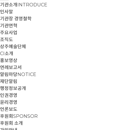
기관소개
INTRODUCE
인사말
기관장 경영철학
기관연혁
주요사업
조직도
상주예술단체
CI소개
홍보영상
연례보고서
알림마당
NOTICE
재단알림
행정정보공개
인권경영
윤리경영
언론보도
후원회
SPONSOR
후원회 소개