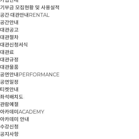
가입안내
기부금 모집현황 및 사용실적
공간·대관안내
RENTAL
공간안내
대관공고
대관절차
대관신청서식
대관료
대관규정
대관물품
공연안내
PERFORMANCE
공연일정
티켓안내
좌석배치도
관람예절
아카데미
ACADEMY
아카데미 안내
수강신청
공지사항