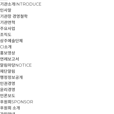
기관소개
INTRODUCE
인사말
기관장 경영철학
기관연혁
주요사업
조직도
상주예술단체
CI소개
홍보영상
연례보고서
알림마당
NOTICE
재단알림
행정정보공개
인권경영
윤리경영
언론보도
후원회
SPONSOR
후원회 소개