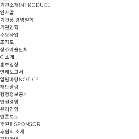
기관소개
INTRODUCE
인사말
기관장 경영철학
기관연혁
주요사업
조직도
상주예술단체
CI소개
홍보영상
연례보고서
알림마당
NOTICE
재단알림
행정정보공개
인권경영
윤리경영
언론보도
후원회
SPONSOR
후원회 소개