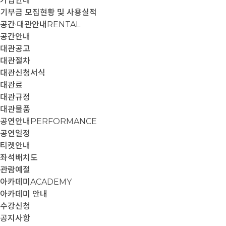
가입안내
기부금 모집현황 및 사용실적
공간·대관안내
RENTAL
공간안내
대관공고
대관절차
대관신청서식
대관료
대관규정
대관물품
공연안내
PERFORMANCE
공연일정
티켓안내
좌석배치도
관람예절
아카데미
ACADEMY
아카데미 안내
수강신청
공지사항