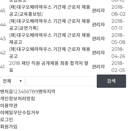
모집공고
08-10
(재)대구오페라하우스 기간제 근로자 채용
2018-
45
관리자
공고(교육홍보팀)
08-02
(재)대구오페라하우스 기간제 근로자 채용
2018-
44
관리자
공고(공연기획)
07-11
(재)대구오페라하우스 기간제 근로자 채용
2018-
43
관리자
재공고
05-08
(재)대구오페라하우스 기간제 근로자 채용
2018-
42
관리자
공고
04-26
2018 재단 직원 공개채용 최종 합격자 발
2018-
41
관리자
표
02-05
맨처음
1
2
3
4
5
6
7
8
9
맨마지막
개인정보처리방침
이용약관
이메일무단수집거부
로그인
회원가입