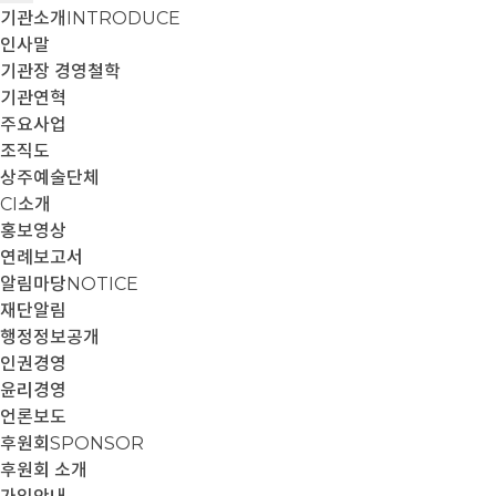
기관소개
INTRODUCE
인사말
기관장 경영철학
기관연혁
주요사업
조직도
상주예술단체
CI소개
홍보영상
연례보고서
알림마당
NOTICE
재단알림
행정정보공개
인권경영
윤리경영
언론보도
후원회
SPONSOR
후원회 소개