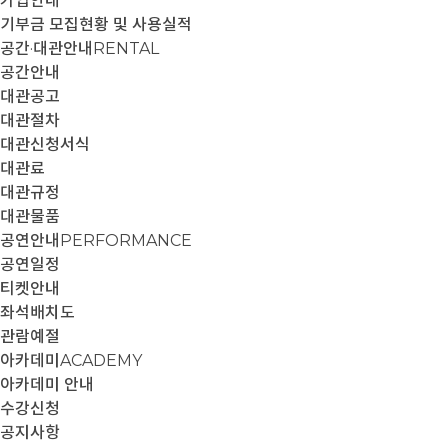
가입안내
기부금 모집현황 및 사용실적
공간·대관안내
RENTAL
공간안내
대관공고
대관절차
대관신청서식
대관료
대관규정
대관물품
공연안내
PERFORMANCE
공연일정
티켓안내
좌석배치도
관람예절
아카데미
ACADEMY
아카데미 안내
수강신청
공지사항