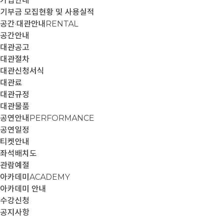
가입안내
기부금 모집현황 및 사용실적
공간·대관안내
RENTAL
공간안내
대관공고
대관절차
대관신청서식
대관료
대관규정
대관물품
공연안내
PERFORMANCE
공연일정
티켓안내
좌석배치도
관람예절
아카데미
ACADEMY
아카데미 안내
수강신청
공지사항