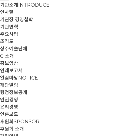
기관소개
INTRODUCE
인사말
기관장 경영철학
기관연혁
주요사업
조직도
상주예술단체
CI소개
홍보영상
연례보고서
알림마당
NOTICE
재단알림
행정정보공개
인권경영
윤리경영
언론보도
후원회
SPONSOR
후원회 소개