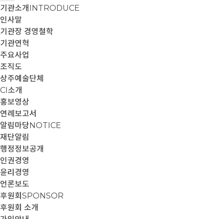
기관소개
INTRODUCE
인사말
기관장 경영철학
기관연혁
주요사업
조직도
상주예술단체
CI소개
홍보영상
연례보고서
알림마당
NOTICE
재단알림
행정정보공개
인권경영
윤리경영
언론보도
후원회
SPONSOR
후원회 소개