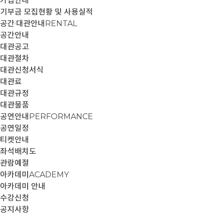
가입안내
기부금 모집현황 및 사용실적
공간·대관안내
RENTAL
공간안내
대관공고
대관절차
대관신청서식
대관료
대관규정
대관물품
공연안내
PERFORMANCE
공연일정
티켓안내
좌석배치도
관람예절
아카데미
ACADEMY
아카데미 안내
수강신청
공지사항