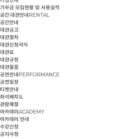
가입안내
기부금 모집현황 및 사용실적
공간·대관안내
RENTAL
공간안내
대관공고
대관절차
대관신청서식
대관료
대관규정
대관물품
공연안내
PERFORMANCE
공연일정
티켓안내
좌석배치도
관람예절
아카데미
ACADEMY
아카데미 안내
수강신청
공지사항