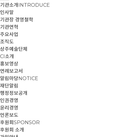
기관소개
INTRODUCE
인사말
기관장 경영철학
기관연혁
주요사업
조직도
상주예술단체
CI소개
홍보영상
연례보고서
알림마당
NOTICE
재단알림
행정정보공개
인권경영
윤리경영
언론보도
후원회
SPONSOR
후원회 소개