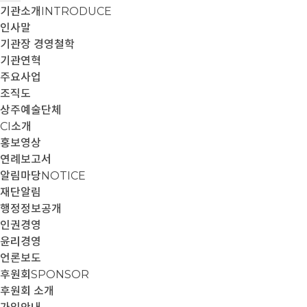
기관소개
INTRODUCE
인사말
기관장 경영철학
기관연혁
주요사업
조직도
상주예술단체
CI소개
홍보영상
연례보고서
알림마당
NOTICE
재단알림
행정정보공개
인권경영
윤리경영
언론보도
후원회
SPONSOR
후원회 소개