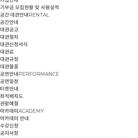
가입안내
기부금 모집현황 및 사용실적
공간·대관안내
RENTAL
공간안내
대관공고
대관절차
대관신청서식
대관료
대관규정
대관물품
공연안내
PERFORMANCE
공연일정
티켓안내
좌석배치도
관람예절
아카데미
ACADEMY
아카데미 안내
수강신청
공지사항