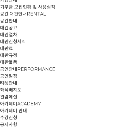
가입안내
기부금 모집현황 및 사용실적
공간·대관안내
RENTAL
공간안내
대관공고
대관절차
대관신청서식
대관료
대관규정
대관물품
공연안내
PERFORMANCE
공연일정
티켓안내
좌석배치도
관람예절
아카데미
ACADEMY
아카데미 안내
수강신청
공지사항