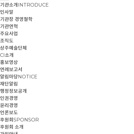
기관소개
INTRODUCE
인사말
기관장 경영철학
기관연혁
주요사업
조직도
상주예술단체
CI소개
홍보영상
연례보고서
알림마당
NOTICE
재단알림
행정정보공개
인권경영
윤리경영
언론보도
후원회
SPONSOR
후원회 소개