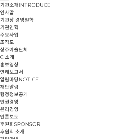
기관소개
INTRODUCE
인사말
기관장 경영철학
기관연혁
주요사업
조직도
상주예술단체
CI소개
홍보영상
연례보고서
알림마당
NOTICE
재단알림
행정정보공개
인권경영
윤리경영
언론보도
후원회
SPONSOR
후원회 소개