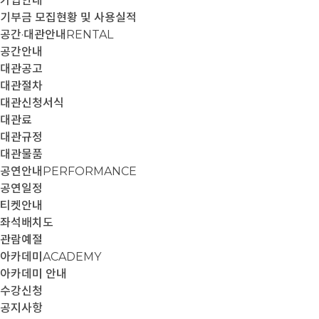
가입안내
기부금 모집현황 및 사용실적
공간·대관안내
RENTAL
공간안내
대관공고
대관절차
대관신청서식
대관료
대관규정
대관물품
공연안내
PERFORMANCE
공연일정
티켓안내
좌석배치도
관람예절
아카데미
ACADEMY
아카데미 안내
수강신청
공지사항