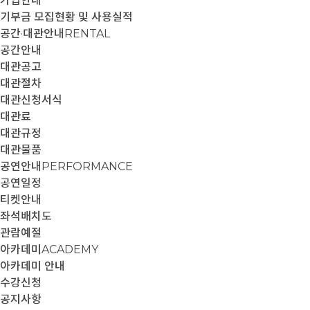
가입안내
기부금 모집현황 및 사용실적
공간·대관안내
RENTAL
공간안내
대관공고
대관절차
대관신청서식
대관료
대관규정
대관물품
공연안내
PERFORMANCE
공연일정
티켓안내
좌석배치도
관람예절
아카데미
ACADEMY
아카데미 안내
수강신청
공지사항