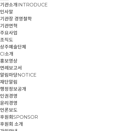
기관소개
INTRODUCE
인사말
기관장 경영철학
기관연혁
주요사업
조직도
상주예술단체
CI소개
홍보영상
연례보고서
알림마당
NOTICE
재단알림
행정정보공개
인권경영
윤리경영
언론보도
후원회
SPONSOR
후원회 소개