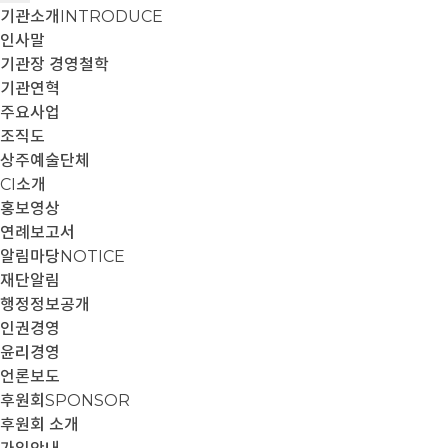
기관소개
INTRODUCE
인사말
기관장 경영철학
기관연혁
주요사업
조직도
상주예술단체
CI소개
홍보영상
연례보고서
알림마당
NOTICE
재단알림
행정정보공개
인권경영
윤리경영
언론보도
후원회
SPONSOR
후원회 소개