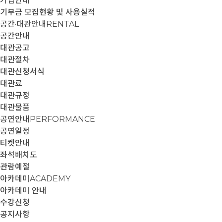
가입안내
기부금 모집현황 및 사용실적
공간·대관안내
RENTAL
공간안내
대관공고
대관절차
대관신청서식
대관료
대관규정
대관물품
공연안내
PERFORMANCE
공연일정
티켓안내
좌석배치도
관람예절
아카데미
ACADEMY
아카데미 안내
수강신청
공지사항