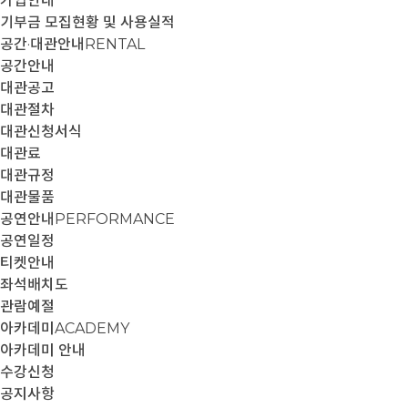
가입안내
기부금 모집현황 및 사용실적
공간·대관안내
RENTAL
공간안내
대관공고
대관절차
대관신청서식
대관료
대관규정
대관물품
공연안내
PERFORMANCE
공연일정
티켓안내
좌석배치도
관람예절
아카데미
ACADEMY
아카데미 안내
수강신청
공지사항