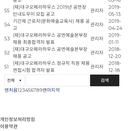
공고
05-16
(재)대구오페라하우스 2019년 공연장
2019-
55
관리자
안내도우미 모집 공고
05-13
기간제 근로자(문화예술교육사) 채용 공
2019-
54
관리자
고
04-24
(재)대구오페라하우스 공연예술본부장
2019-
53
관리자
채용 최종합격자 발표
01-11
(재)대구오페라하우스 공연예술본부장
2018-
52
관리자
채용 공고
12-20
(재)대구오페라하우스 정규직 직원 채용
2018-
51
관리자
면접시험 합격자 발표
12-18
맨처음
1
2
3
4
5
6
7
8
9
맨마지막
개인정보처리방침
이용약관