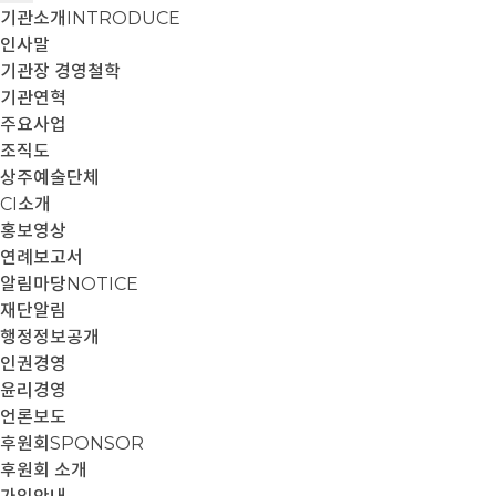
기관소개
INTRODUCE
인사말
기관장 경영철학
기관연혁
주요사업
조직도
상주예술단체
CI소개
홍보영상
연례보고서
알림마당
NOTICE
재단알림
행정정보공개
인권경영
윤리경영
언론보도
후원회
SPONSOR
후원회 소개