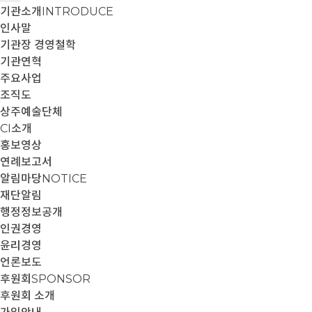
기관소개
INTRODUCE
인사말
기관장 경영철학
기관연혁
주요사업
조직도
상주예술단체
CI소개
홍보영상
연례보고서
알림마당
NOTICE
재단알림
행정정보공개
인권경영
윤리경영
언론보도
후원회
SPONSOR
후원회 소개