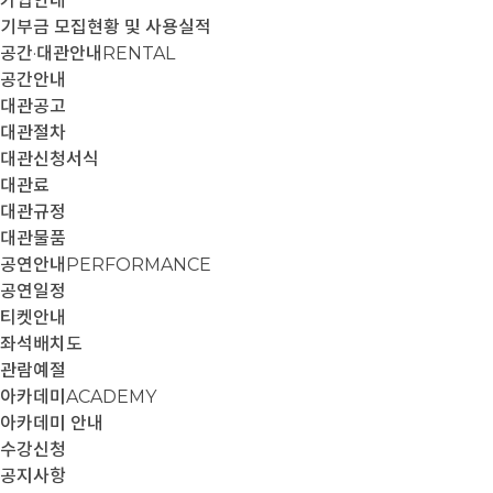
가입안내
기부금 모집현황 및 사용실적
공간·대관안내
RENTAL
공간안내
대관공고
대관절차
대관신청서식
대관료
대관규정
대관물품
공연안내
PERFORMANCE
공연일정
티켓안내
좌석배치도
관람예절
아카데미
ACADEMY
아카데미 안내
수강신청
공지사항