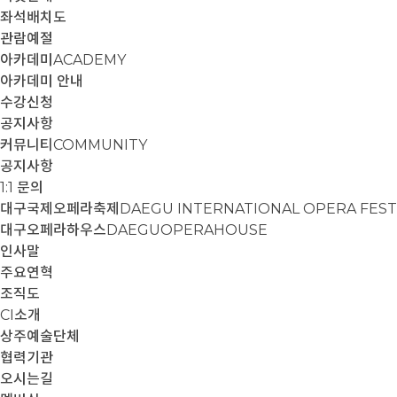
좌석배치도
관람예절
아카데미
ACADEMY
아카데미 안내
수강신청
공지사항
커뮤니티
COMMUNITY
공지사항
1:1 문의
대구국제오페라축제
DAEGU INTERNATIONAL OPERA FEST
대구오페라하우스
DAEGUOPERAHOUSE
인사말
주요연혁
조직도
CI소개
상주예술단체
협력기관
오시는길