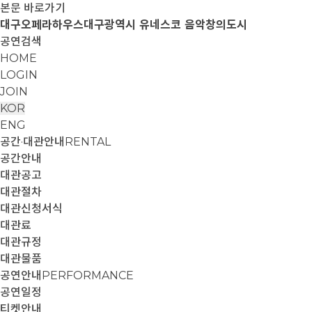
본문 바로가기
대구오페라하우스
대구광역시 유네스코 음악창의도시
공연검색
HOME
LOGIN
JOIN
KOR
ENG
공간·대관안내
RENTAL
공간안내
대관공고
대관절차
대관신청서식
대관료
대관규정
대관물품
공연안내
PERFORMANCE
공연일정
티켓안내