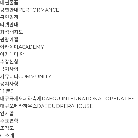
대관물품
공연안내
PERFORMANCE
공연일정
티켓안내
좌석배치도
관람예절
아카데미
ACADEMY
아카데미 안내
수강신청
공지사항
커뮤니티
COMMUNITY
공지사항
1:1 문의
대구국제오페라축제
DAEGU INTERNATIONAL OPERA FEST
대구오페라하우스
DAEGUOPERAHOUSE
인사말
주요연혁
조직도
CI소개