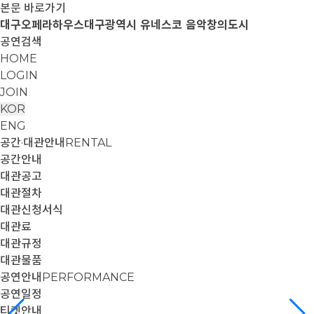
본문 바로가기
대구오페라하우스
대구광역시 유네스코 음악창의도시
공연검색
HOME
LOGIN
JOIN
KOR
ENG
공간·대관안내
RENTAL
공간안내
대관공고
대관절차
대관신청서식
대관료
대관규정
대관물품
공연안내
PERFORMANCE
공연일정
티켓안내