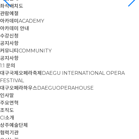
좌석배치도
관람예절
아카데미
ACADEMY
아카데미 안내
수강신청
공지사항
커뮤니티
COMMUNITY
공지사항
1:1 문의
대구국제오페라축제
DAEGU INTERNATIONAL OPERA
FESTIVAL
대구오페라하우스
DAEGUOPERAHOUSE
인사말
주요연혁
조직도
CI소개
상주예술단체
협력기관