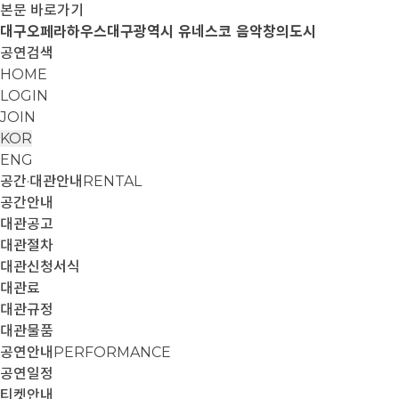
본문 바로가기
대구오페라하우스
대구광역시 유네스코 음악창의도시
공연검색
HOME
LOGIN
JOIN
KOR
ENG
공간·대관안내
RENTAL
공간안내
대관공고
대관절차
대관신청서식
대관료
대관규정
대관물품
공연안내
PERFORMANCE
공연일정
티켓안내