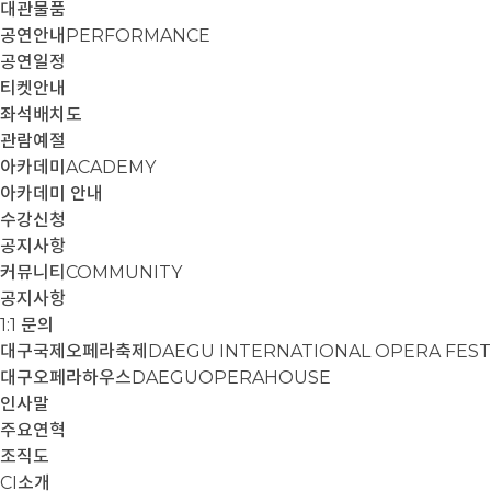
대관물품
공연안내
PERFORMANCE
공연일정
티켓안내
좌석배치도
관람예절
아카데미
ACADEMY
아카데미 안내
수강신청
공지사항
커뮤니티
COMMUNITY
공지사항
1:1 문의
대구국제오페라축제
DAEGU INTERNATIONAL OPERA FEST
대구오페라하우스
DAEGUOPERAHOUSE
인사말
주요연혁
조직도
CI소개