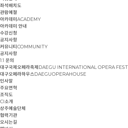
좌석배치도
관람예절
아카데미
ACADEMY
아카데미 안내
수강신청
공지사항
커뮤니티
COMMUNITY
공지사항
1:1 문의
대구국제오페라축제
DAEGU INTERNATIONAL OPERA FEST
대구오페라하우스
DAEGUOPERAHOUSE
인사말
주요연혁
조직도
CI소개
상주예술단체
협력기관
오시는길