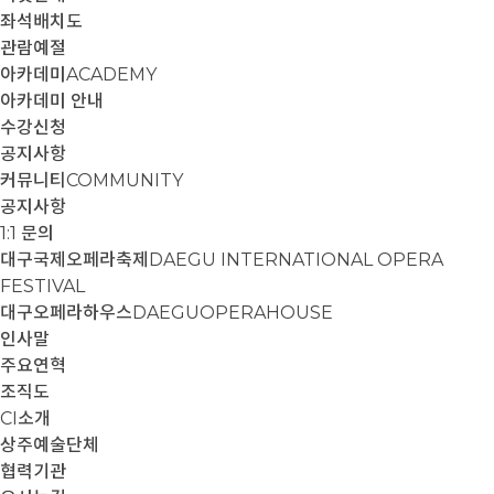
좌석배치도
관람예절
아카데미
ACADEMY
아카데미 안내
수강신청
공지사항
커뮤니티
COMMUNITY
공지사항
1:1 문의
대구국제오페라축제
DAEGU INTERNATIONAL OPERA
FESTIVAL
대구오페라하우스
DAEGUOPERAHOUSE
인사말
주요연혁
조직도
CI소개
상주예술단체
협력기관