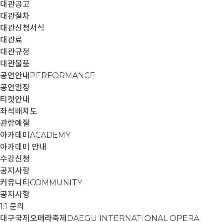
대관공고
대관절차
대관신청서식
대관료
대관규정
대관물품
공연안내
PERFORMANCE
공연일정
티켓안내
좌석배치도
관람예절
아카데미
ACADEMY
아카데미 안내
수강신청
공지사항
커뮤니티
COMMUNITY
공지사항
1:1 문의
대구국제오페라축제
DAEGU INTERNATIONAL OPERA