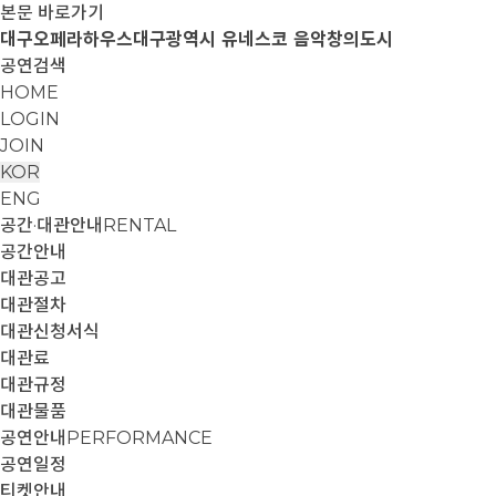
본문 바로가기
대구오페라하우스
대구광역시 유네스코 음악창의도시
공연검색
HOME
LOGIN
JOIN
KOR
ENG
공간·대관안내
RENTAL
공간안내
대관공고
대관절차
대관신청서식
대관료
대관규정
대관물품
공연안내
PERFORMANCE
공연일정
티켓안내