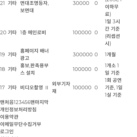
21
기타
면대조명등자,
30000
0
이하무
보면대
료)
1일 3시
간 기준
20
기타
1층 메인로비
100000
0
(리셉션
시)
홈페이지 배너
19
기타
300000
0
1개월
광고
홍보,판촉용부
1개소 1
18
기타
100000
0
스 설치
일 기준
1회 공연
외부기자
17
기타
비디오촬영 Ⅱ
100000
0
기준, 1일
재
1실 기준
맨처음
1
2
3
4
5
6
맨마지막
개인정보처리방침
이용약관
이메일무단수집거부
로그인