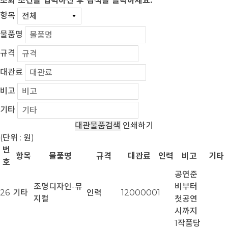
조회 조건을 입력하신 후 검색을 클릭하세요.
항목
물품명
규격
대관료
비고
기타
대관물품검색
인쇄하기
(단위 : 원)
번
항목
물품명
규격
대관료
인력
비고
기타
호
공연준
조명디자인-뮤
비부터
26
기타
인력
1200000
1
지컬
첫공연
시까지
1작품당