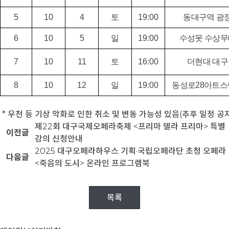
5
10
4
토
19:00
동대구역 광
6
10
5
일
19:00
수성못 수상무
7
10
11
토
16:00
더현대 대구
8
10
12
일
19:00
동성로28아트스
* 우천 등 기상 악화로 인한 취소 및 변동 가능성 있음(추후 일정 공
제22회 대구국제오페라축제 <프리마 델라 프리마> 특별
이전글
강의 신청안내
2025 대구오페라하우스 기획·국립오페라단 초청 오페라
다음글
<죽음의 도시> 온라인 프로그램북
목록