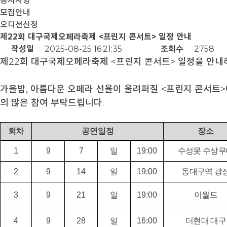
공지사항
모집안내
오디션신청
제22회 대구국제오페라축제 <프린지 콘서트> 일정 안내
작성일
2025-08-25 16:21:35
조회수
2758
제22회 대구국제오페라축제 <프린지 콘서트> 일정을 안내
가을밤, 아름다운 오페라 선율이 울려퍼질 <프린지 콘서트>
의 많은 참여 부탁드립니다.
회차
공연일정
장소
1
9
7
일
19:00
수성못 수상무
2
9
14
일
19:00
동대구역 광
3
9
21
일
19:00
이월드
4
9
28
일
16:00
더현대 대구