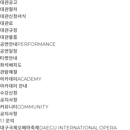
대관공고
대관절차
대관신청서식
대관료
대관규정
대관물품
공연안내
PERFORMANCE
공연일정
티켓안내
좌석배치도
관람예절
아카데미
ACADEMY
아카데미 안내
수강신청
공지사항
커뮤니티
COMMUNITY
공지사항
1:1 문의
대구국제오페라축제
DAEGU INTERNATIONAL OPERA