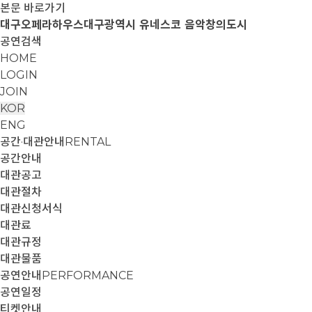
본문 바로가기
대구오페라하우스
대구광역시 유네스코 음악창의도시
공연검색
HOME
LOGIN
JOIN
KOR
ENG
공간·대관안내
RENTAL
공간안내
대관공고
대관절차
대관신청서식
대관료
대관규정
대관물품
공연안내
PERFORMANCE
공연일정
티켓안내