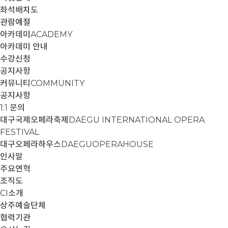
좌석배치도
관람예절
아카데미
ACADEMY
아카데미 안내
수강신청
공지사항
커뮤니티
COMMUNITY
공지사항
1:1 문의
대구국제오페라축제
DAEGU INTERNATIONAL OPERA
FESTIVAL
대구오페라하우스
DAEGUOPERAHOUSE
인사말
주요연혁
조직도
CI소개
상주예술단체
협력기관