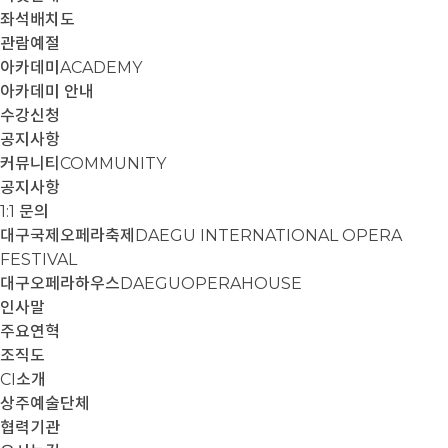
좌석배치도
관람예절
아카데미
ACADEMY
아카데미 안내
수강신청
공지사항
커뮤니티
COMMUNITY
공지사항
1:1 문의
대구국제오페라축제
DAEGU INTERNATIONAL OPERA
FESTIVAL
대구오페라하우스
DAEGUOPERAHOUSE
인사말
주요연혁
조직도
CI소개
상주예술단체
협력기관