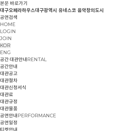
본문 바로가기
대구오페라하우스
대구광역시 유네스코 음악창의도시
공연검색
HOME
LOGIN
JOIN
KOR
ENG
공간·대관안내
RENTAL
공간안내
대관공고
대관절차
대관신청서식
대관료
대관규정
대관물품
공연안내
PERFORMANCE
공연일정
티켓안내