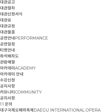
대관공고
대관절차
대관신청서식
대관료
대관규정
대관물품
공연안내
PERFORMANCE
공연일정
티켓안내
좌석배치도
관람예절
아카데미
ACADEMY
아카데미 안내
수강신청
공지사항
커뮤니티
COMMUNITY
공지사항
1:1 문의
대구국제오페라축제
DAEGU INTERNATIONAL OPERA