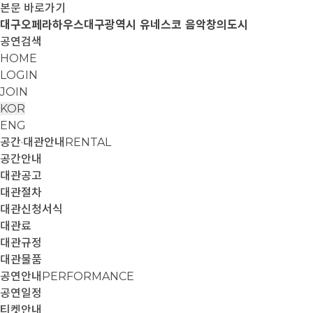
본문 바로가기
대구오페라하우스
대구광역시 유네스코 음악창의도시
공연검색
HOME
LOGIN
JOIN
KOR
ENG
공간·대관안내
RENTAL
공간안내
대관공고
대관절차
대관신청서식
대관료
대관규정
대관물품
공연안내
PERFORMANCE
공연일정
티켓안내