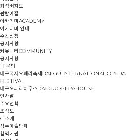
좌석배치도
관람예절
아카데미
ACADEMY
아카데미 안내
수강신청
공지사항
커뮤니티
COMMUNITY
공지사항
1:1 문의
대구국제오페라축제
DAEGU INTERNATIONAL OPERA
FESTIVAL
대구오페라하우스
DAEGUOPERAHOUSE
인사말
주요연혁
조직도
CI소개
상주예술단체
협력기관