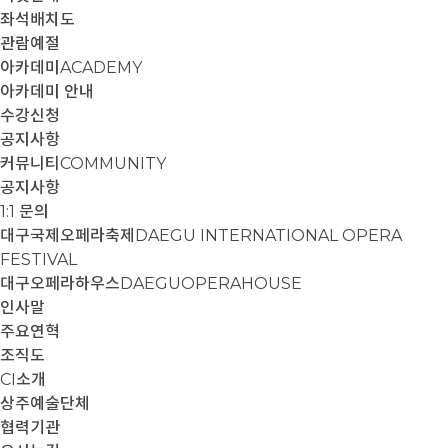
좌석배치도
관람예절
아카데미
ACADEMY
아카데미 안내
수강신청
공지사항
커뮤니티
COMMUNITY
공지사항
1:1 문의
대구국제오페라축제
DAEGU INTERNATIONAL OPERA
FESTIVAL
대구오페라하우스
DAEGUOPERAHOUSE
인사말
주요연혁
조직도
CI소개
상주예술단체
협력기관