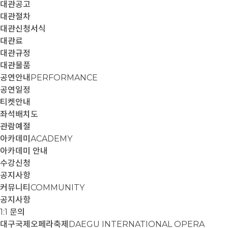
대관공고
대관절차
대관신청서식
대관료
대관규정
대관물품
공연안내
PERFORMANCE
공연일정
티켓안내
좌석배치도
관람예절
아카데미
ACADEMY
아카데미 안내
수강신청
공지사항
커뮤니티
COMMUNITY
공지사항
1:1 문의
대구국제오페라축제
DAEGU INTERNATIONAL OPERA