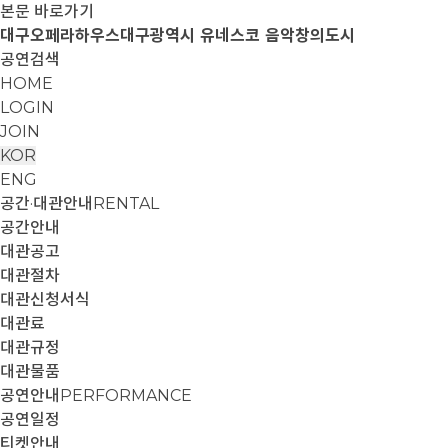
본문 바로가기
대구오페라하우스
대구광역시 유네스코 음악창의도시
공연검색
HOME
LOGIN
JOIN
KOR
ENG
공간·대관안내
RENTAL
공간안내
대관공고
대관절차
대관신청서식
대관료
대관규정
대관물품
공연안내
PERFORMANCE
공연일정
티켓안내