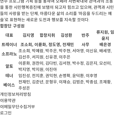
연수 프로그램 기획 등을 통하여 오페라 저변확대와 관객과의 소통
을 통한 시민행복증진에 보탬이 되고자 힘쓰고 있으며, 관객과 시민
들의 사랑을 받는 단체, 아름다운 삶의 소리를 ‘마음을 두드리는 예
술’로 표현하는 새로운 도전과 행보를 지속할 것이다.
합창단 구성원
류지원, 임
대표
김지영
합창지휘
김성환
반주
윤지
트레이너
조소희, 이륜화, 정도영, 전재민
사무
배은경
조소희, 박예람, 박주은, 박주현, 서아영, 이신유, 배세영,
소프라노
김선주, 서지원, 신유경, 이주은
이륜화, 권찬미, 김다빈, 김서현, 박수정, 김은지, 모선미,
알토
박지영, 박지원, 이진아
테너
임진성, 전지훈, 권익현, 손병확, 윤덕환, 이후영
전재민, 김준년, 문형우, 이재승, 김범준, 박종섭, 조재황,
베이스
주성은
개인정보처리방침
이용약관
이메일무단수집거부
로그인