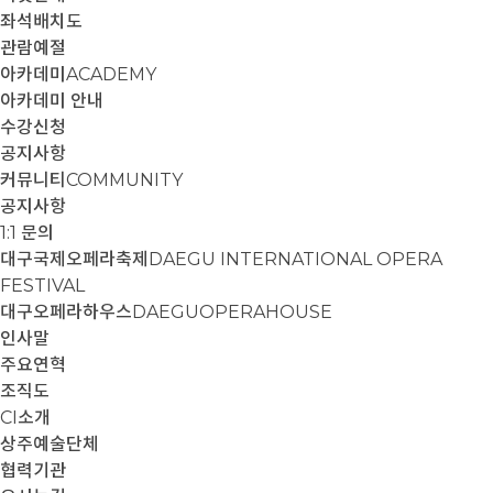
좌석배치도
관람예절
아카데미
ACADEMY
아카데미 안내
수강신청
공지사항
커뮤니티
COMMUNITY
공지사항
1:1 문의
대구국제오페라축제
DAEGU INTERNATIONAL OPERA
FESTIVAL
대구오페라하우스
DAEGUOPERAHOUSE
인사말
주요연혁
조직도
CI소개
상주예술단체
협력기관