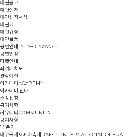
대관공고
대관절차
대관신청서식
대관료
대관규정
대관물품
공연안내
PERFORMANCE
공연일정
티켓안내
좌석배치도
관람예절
아카데미
ACADEMY
아카데미 안내
수강신청
공지사항
커뮤니티
COMMUNITY
공지사항
1:1 문의
대구국제오페라축제
DAEGU INTERNATIONAL OPERA