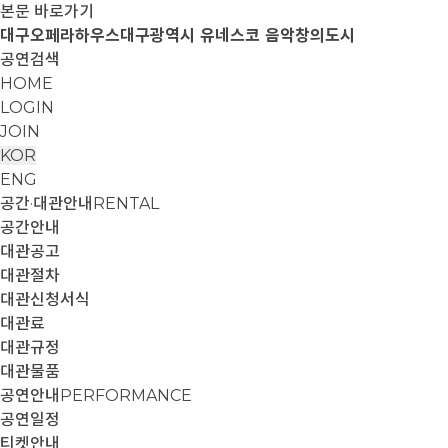
본문 바로가기
대구오페라하우스
대구광역시 유네스코 음악창의도시
공연검색
HOME
LOGIN
JOIN
KOR
ENG
공간·대관안내
RENTAL
공간안내
대관공고
대관절차
대관신청서식
대관료
대관규정
대관물품
공연안내
PERFORMANCE
공연일정
티켓안내